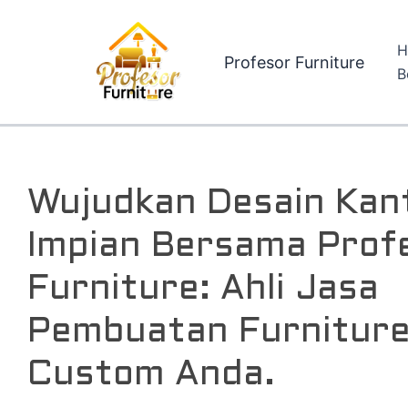
Lewati
ke
H
konten
Profesor Furniture
B
Wujudkan Desain Kan
Impian Bersama Prof
Furniture: Ahli Jasa
Pembuatan Furnitur
Custom Anda.