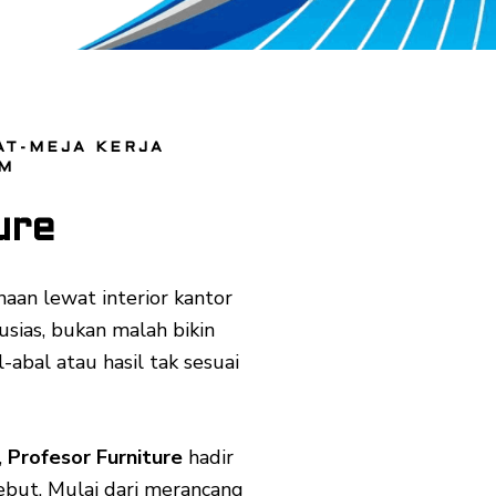
AT-MEJA KERJA
OM
ure
aan lewat interior kantor
usias, bukan malah bikin
-abal atau hasil tak sesuai
,
Profesor Furniture
hadir
but. Mulai dari merancang