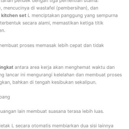
arian pendek dengan tiga perhentian utama:
, mencucinya di wastafel (pembersihan), dan
 kitchen set
L menciptakan panggung yang sempurna
” terbentuk secara alami, memastikan ketiga titik
en.
, membuat proses memasak lebih cepat dan tidak
ingkat
antara area kerja akan menghemat waktu dan
yang lancar ini mengurangi kelelahan dan membuat proses
gkan, bahkan di tengah kesibukan sekalipun.
pang
ruangan lain membuat suasana terasa lebih luas.
letak L secara otomatis membiarkan dua sisi lainnya