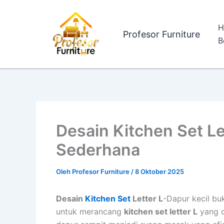
Lewati
ke
H
konten
Profesor Furniture
B
Desain Kitchen Set Le
Sederhana
Oleh
Profesor Furniture
/
8 Oktober 2025
Desain
Kitchen Set
Letter L
-Dapur kecil buk
untuk merancang
kitchen set letter L
yang o