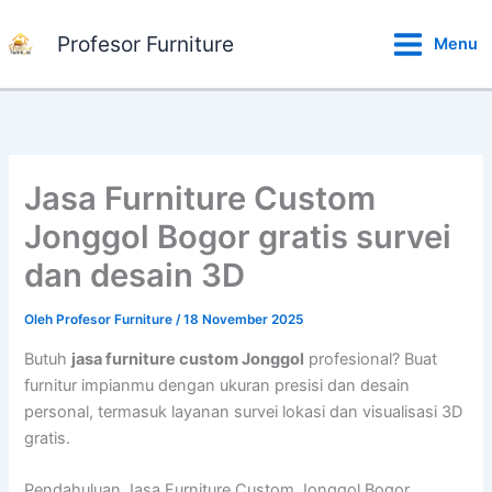
Lewati
ke
Profesor Furniture
Menu
konten
Jasa Furniture Custom
Jonggol Bogor gratis survei
dan desain 3D
Oleh
Profesor Furniture
/
18 November 2025
Butuh
jasa furniture custom Jonggol
profesional? Buat
furnitur impianmu dengan ukuran presisi dan desain
personal, termasuk layanan survei lokasi dan visualisasi 3D
gratis.
Pendahuluan Jasa Furniture Custom Jonggol Bogor