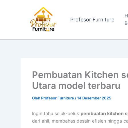
Lewati
ke
H
konten
Profesor Furniture
B
Pembuatan Kitchen se
Utara model terbaru
Oleh
Profesor Furniture
/
14 Desember 2025
Ingin tahu seluk-beluk
pembuatan kitchen s
dari ahli, membahas desain efisien hingga c