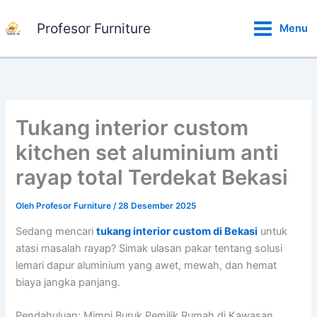
Lewati
ke
Profesor Furniture
Menu
konten
Tukang interior custom
kitchen set aluminium anti
rayap total Terdekat Bekasi
Oleh
Profesor Furniture
/
28 Desember 2025
Sedang mencari
tukang interior custom di Bekasi
untuk
atasi masalah rayap? Simak ulasan pakar tentang solusi
lemari dapur aluminium yang awet, mewah, dan hemat
biaya jangka panjang.
Pendahuluan: Mimpi Buruk Pemilik Rumah di Kawasan