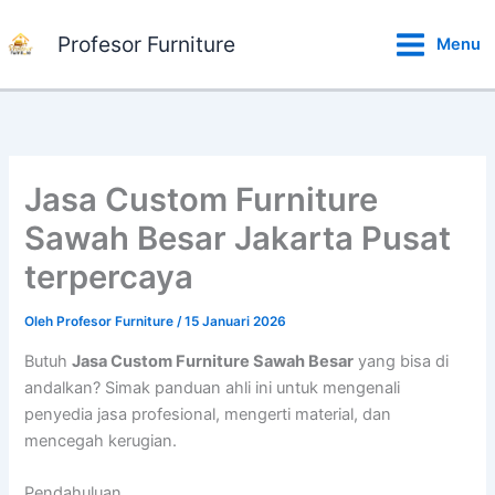
Lewati
ke
Profesor Furniture
Menu
konten
Jasa Custom Furniture
Sawah Besar Jakarta Pusat
terpercaya
Oleh
Profesor Furniture
/
15 Januari 2026
Butuh
Jasa Custom Furniture Sawah Besar
yang bisa di
andalkan? Simak panduan ahli ini untuk mengenali
penyedia jasa profesional, mengerti material, dan
mencegah kerugian.
Pendahuluan