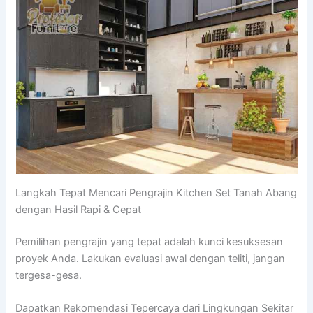
Langkah Tepat Mencari Pengrajin Kitchen Set Tanah Abang
dengan Hasil Rapi & Cepat
Pemilihan pengrajin yang tepat adalah kunci kesuksesan
proyek Anda. Lakukan evaluasi awal dengan teliti, jangan
tergesa-gesa.
Dapatkan Rekomendasi Tepercaya dari Lingkungan Sekitar