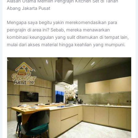
Alasan Utama Memilih Pengrajin Kitchen Set di Tanah
Abang Jakarta Pusat
Mengapa saya begitu yakin merekomendasikan para
pengrajin di area ini? Sebab, mereka menawarkan
kombinasi keunggulan yang sulit ditemukan di tempat lain,
mulai dari akses material hingga keahlian yang mumpuni.