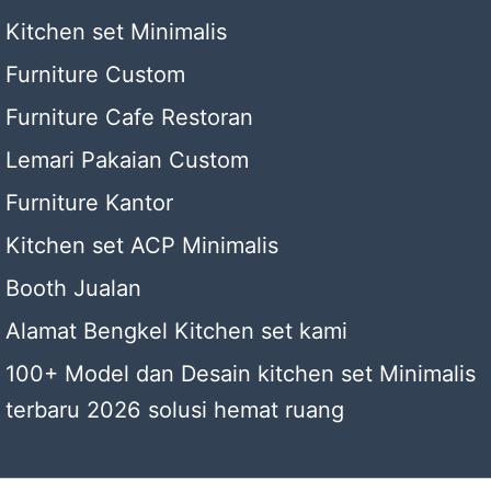
Kitchen set Minimalis
Furniture Custom
Furniture Cafe Restoran
Lemari Pakaian Custom
Furniture Kantor
Kitchen set ACP Minimalis
Booth Jualan
Alamat Bengkel Kitchen set kami
100+ Model dan Desain kitchen set Minimalis
terbaru 2026 solusi hemat ruang