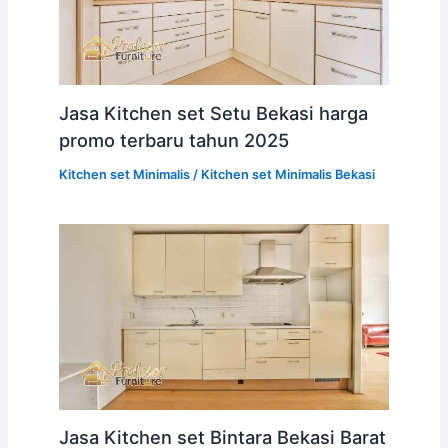
Jasa Kitchen set Setu Bekasi harga
promo terbaru tahun 2025
Kitchen set Minimalis
/
Kitchen set Minimalis Bekasi
Jasa Kitchen set Bintara Bekasi Barat