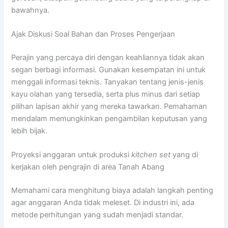
bawahnya.
Ajak Diskusi Soal Bahan dan Proses Pengerjaan
Perajin yang percaya diri dengan keahliannya tidak akan
segan berbagi informasi. Gunakan kesempatan ini untuk
menggali informasi teknis. Tanyakan tentang jenis-jenis
kayu olahan yang tersedia, serta plus minus dari setiap
pilihan lapisan akhir yang mereka tawarkan. Pemahaman
mendalam memungkinkan pengambilan keputusan yang
lebih bijak.
Proyeksi anggaran untuk produksi
kitchen set
yang di
kerjakan oleh pengrajin di area Tanah Abang
Memahami cara menghitung biaya adalah langkah penting
agar anggaran Anda tidak meleset. Di industri ini, ada
metode perhitungan yang sudah menjadi standar.