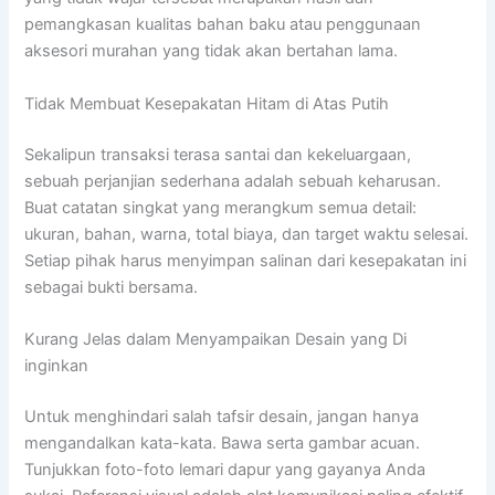
pemangkasan kualitas bahan baku atau penggunaan
aksesori murahan yang tidak akan bertahan lama.
Tidak Membuat Kesepakatan Hitam di Atas Putih
Sekalipun transaksi terasa santai dan kekeluargaan,
sebuah perjanjian sederhana adalah sebuah keharusan.
Buat catatan singkat yang merangkum semua detail:
ukuran, bahan, warna, total biaya, dan target waktu selesai.
Setiap pihak harus menyimpan salinan dari kesepakatan ini
sebagai bukti bersama.
Kurang Jelas dalam Menyampaikan Desain yang Di
inginkan
Untuk menghindari salah tafsir desain, jangan hanya
mengandalkan kata-kata. Bawa serta gambar acuan.
Tunjukkan foto-foto lemari dapur yang gayanya Anda