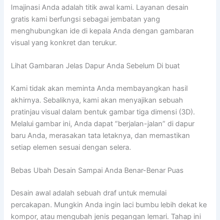
Imajinasi Anda adalah titik awal kami. Layanan desain
gratis kami berfungsi sebagai jembatan yang
menghubungkan ide di kepala Anda dengan gambaran
visual yang konkret dan terukur.
Lihat Gambaran Jelas Dapur Anda Sebelum Di buat
Kami tidak akan meminta Anda membayangkan hasil
akhirnya. Sebaliknya, kami akan menyajikan sebuah
pratinjau visual dalam bentuk gambar tiga dimensi (3D).
Melalui gambar ini, Anda dapat “berjalan-jalan” di dapur
baru Anda, merasakan tata letaknya, dan memastikan
setiap elemen sesuai dengan selera.
Bebas Ubah Desain Sampai Anda Benar-Benar Puas
Desain awal adalah sebuah draf untuk memulai
percakapan. Mungkin Anda ingin laci bumbu lebih dekat ke
kompor, atau mengubah jenis pegangan lemari. Tahap ini