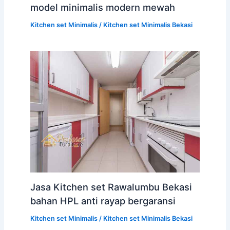
model minimalis modern mewah
Kitchen set Minimalis
/
Kitchen set Minimalis Bekasi
Jasa Kitchen set Rawalumbu Bekasi
bahan HPL anti rayap bergaransi
Kitchen set Minimalis
/
Kitchen set Minimalis Bekasi