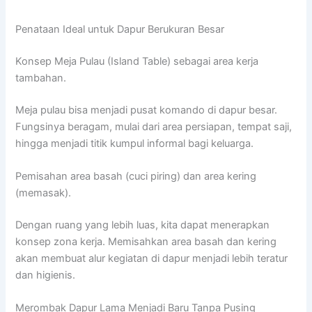
Penataan Ideal untuk Dapur Berukuran Besar
Konsep Meja Pulau (Island Table) sebagai area kerja
tambahan.
Meja pulau bisa menjadi pusat komando di dapur besar.
Fungsinya beragam, mulai dari area persiapan, tempat saji,
hingga menjadi titik kumpul informal bagi keluarga.
Pemisahan area basah (cuci piring) dan area kering
(memasak).
Dengan ruang yang lebih luas, kita dapat menerapkan
konsep zona kerja. Memisahkan area basah dan kering
akan membuat alur kegiatan di dapur menjadi lebih teratur
dan higienis.
Merombak Dapur Lama Menjadi Baru Tanpa Pusing