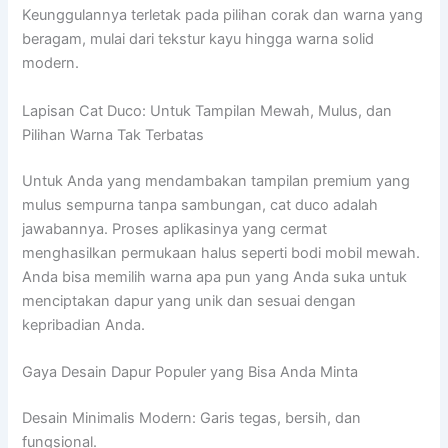
Keunggulannya terletak pada pilihan corak dan warna yang
beragam, mulai dari tekstur kayu hingga warna solid
modern.
Lapisan Cat Duco: Untuk Tampilan Mewah, Mulus, dan
Pilihan Warna Tak Terbatas
Untuk Anda yang mendambakan tampilan premium yang
mulus sempurna tanpa sambungan, cat duco adalah
jawabannya. Proses aplikasinya yang cermat
menghasilkan permukaan halus seperti bodi mobil mewah.
Anda bisa memilih warna apa pun yang Anda suka untuk
menciptakan dapur yang unik dan sesuai dengan
kepribadian Anda.
Gaya Desain Dapur Populer yang Bisa Anda Minta
Desain Minimalis Modern: Garis tegas, bersih, dan
fungsional.