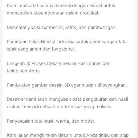
Kami mencatat semua dimensi dengan akurat untuk
memastikan kesempurnaan dalam produksi.
Mencatat posisi sumber air, listrik, dan pembuangan.
Pemetaan titik-titik vital ini krusial untuk perancangan tata
letak yang aman dan fungsional.
Langkah 3: Proses Desain Sesuai Hasil Survei dan
Keinginan Anda
Pembuatan gambar desain 3D agar mudah di bayangkan.
Desainer kami akan mengubah data pengukuran dan hasil
diskusi menjadi sebuah model visual yang realistis.
Penyesuaian tata letak, warna, dan model.
Kami akan mengirimkan desain untuk Anda tinjau dan siap