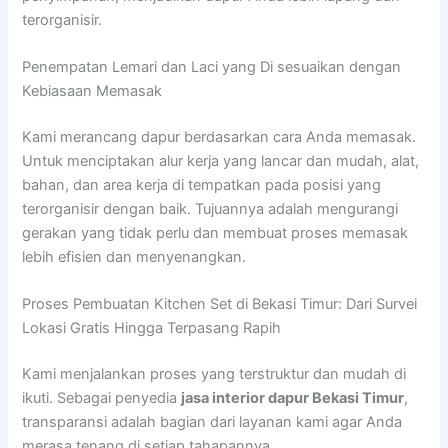
terorganisir.
Penempatan Lemari dan Laci yang Di sesuaikan dengan
Kebiasaan Memasak
Kami merancang dapur berdasarkan cara Anda memasak.
Untuk menciptakan alur kerja yang lancar dan mudah, alat,
bahan, dan area kerja di tempatkan pada posisi yang
terorganisir dengan baik. Tujuannya adalah mengurangi
gerakan yang tidak perlu dan membuat proses memasak
lebih efisien dan menyenangkan.
Proses Pembuatan Kitchen Set di Bekasi Timur: Dari Survei
Lokasi Gratis Hingga Terpasang Rapih
Kami menjalankan proses yang terstruktur dan mudah di
ikuti. Sebagai penyedia
jasa interior dapur Bekasi Timur
,
transparansi adalah bagian dari layanan kami agar Anda
merasa tenang di setiap tahapannya.