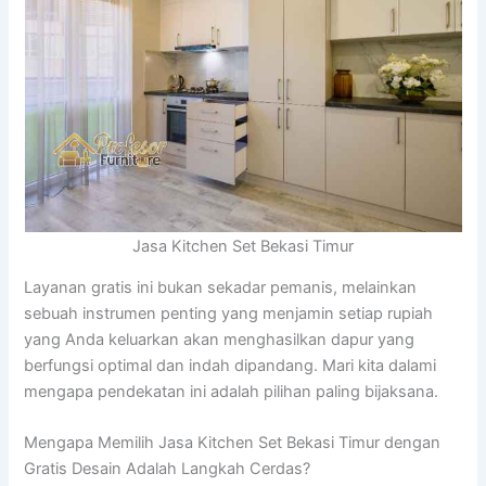
Jasa Kitchen Set Bekasi Timur
Layanan gratis ini bukan sekadar pemanis, melainkan
sebuah instrumen penting yang menjamin setiap rupiah
yang Anda keluarkan akan menghasilkan dapur yang
berfungsi optimal dan indah dipandang. Mari kita dalami
mengapa pendekatan ini adalah pilihan paling bijaksana.
Mengapa Memilih Jasa Kitchen Set Bekasi Timur dengan
Gratis Desain Adalah Langkah Cerdas?