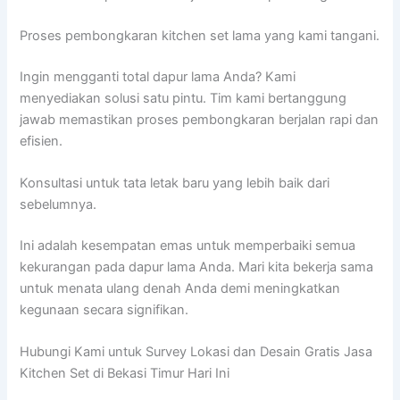
Proses pembongkaran kitchen set lama yang kami tangani.
Ingin mengganti total dapur lama Anda? Kami
menyediakan solusi satu pintu. Tim kami bertanggung
jawab memastikan proses pembongkaran berjalan rapi dan
efisien.
Konsultasi untuk tata letak baru yang lebih baik dari
sebelumnya.
Ini adalah kesempatan emas untuk memperbaiki semua
kekurangan pada dapur lama Anda. Mari kita bekerja sama
untuk menata ulang denah Anda demi meningkatkan
kegunaan secara signifikan.
Hubungi Kami untuk Survey Lokasi dan Desain Gratis Jasa
Kitchen Set di Bekasi Timur Hari Ini