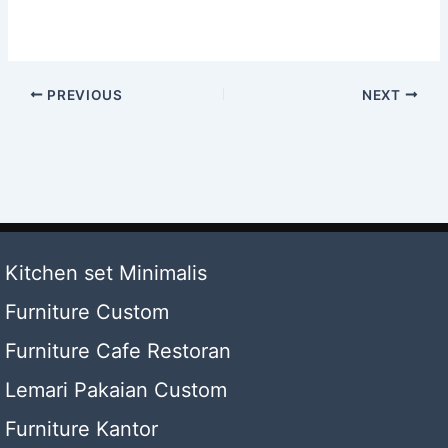
PREVIOUS
NEXT
Kitchen set Minimalis
Furniture Custom
Furniture Cafe Restoran
Lemari Pakaian Custom
Furniture Kantor