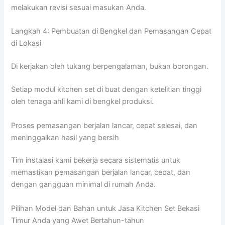
melakukan revisi sesuai masukan Anda.
Langkah 4: Pembuatan di Bengkel dan Pemasangan Cepat
di Lokasi
Di kerjakan oleh tukang berpengalaman, bukan borongan.
Setiap modul kitchen set di buat dengan ketelitian tinggi
oleh tenaga ahli kami di bengkel produksi.
Proses pemasangan berjalan lancar, cepat selesai, dan
meninggalkan hasil yang bersih
Tim instalasi kami bekerja secara sistematis untuk
memastikan pemasangan berjalan lancar, cepat, dan
dengan gangguan minimal di rumah Anda.
Pilihan Model dan Bahan untuk Jasa Kitchen Set Bekasi
Timur Anda yang Awet Bertahun-tahun