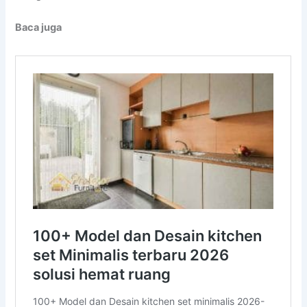
Baca juga