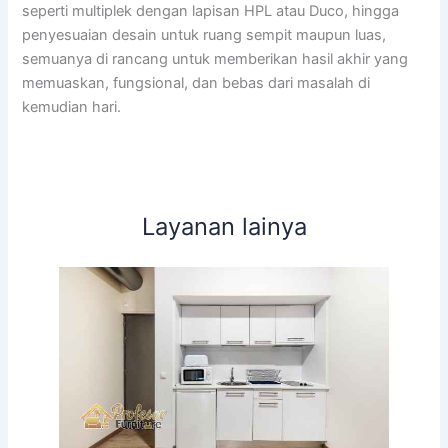
seperti multiplek dengan lapisan HPL atau Duco, hingga
penyesuaian desain untuk ruang sempit maupun luas,
semuanya di rancang untuk memberikan hasil akhir yang
memuaskan, fungsional, dan bebas dari masalah di
kemudian hari.
Layanan lainya