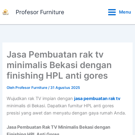
Lewati
ke
Profesor Furniture
Menu
konten
Jasa Pembuatan rak tv
minimalis Bekasi dengan
finishing HPL anti gores
Oleh
Profesor Furniture
/
31 Agustus 2025
Wujudkan rak TV impian dengan
jasa pembuatan rak tv
minimalis di Bekasi. Dapatkan furnitur HPL anti gores
presisi yang awet dan menyatu dengan gaya rumah Anda.
Jasa Pembuatan Rak TV Minimalis Bekasi dengan
Finishing HPL Anti Gores