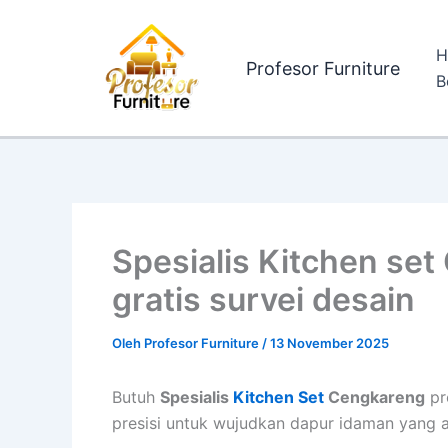
Lewati
ke
H
konten
Profesor Furniture
B
Spesialis Kitchen set
gratis survei desain
Oleh
Profesor Furniture
/
13 November 2025
Butuh
Spesialis
Kitchen Set
Cengkareng
pr
presisi untuk wujudkan dapur idaman yang a