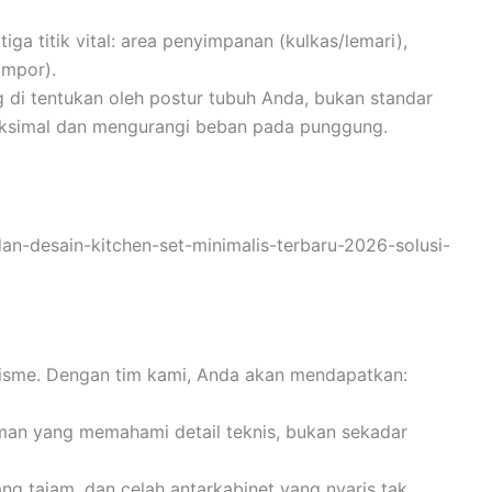
iga titik vital: area penyimpanan (kulkas/lemari),
ompor).
g di tentukan oleh postur tubuh Anda, bukan standar
ksimal dan mengurangi beban pada punggung.
dan-desain-kitchen-set-minimalis-terbaru-2026-solusi-
nalisme. Dengan tim kami, Anda akan mendapatkan:
man yang memahami detail teknis, bukan sekadar
g tajam, dan celah antarkabinet yang nyaris tak