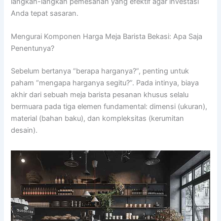
langkah-langkah pemesanan yang efektif agar investasi
Anda tepat sasaran.
Mengurai Komponen Harga Meja Barista Bekasi: Apa Saja
Penentunya?
Sebelum bertanya “berapa harganya?”, penting untuk
paham “mengapa harganya segitu?”. Pada intinya, biaya
akhir dari sebuah meja barista pesanan khusus selalu
bermuara pada tiga elemen fundamental: dimensi (ukuran),
material (bahan baku), dan kompleksitas (kerumitan
desain).